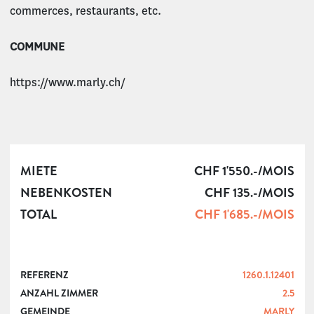
commerces, restaurants, etc.
COMMUNE
https://www.marly.ch/
MIETE
CHF 1'550.-/MOIS
NEBENKOSTEN
CHF 135.-/MOIS
TOTAL
CHF 1'685.-/MOIS
REFERENZ
1260.1.12401
ANZAHL ZIMMER
2.5
GEMEINDE
MARLY