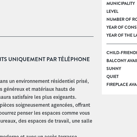
MUNICIPALITY
LEVEL
NUMBER OF R
YEAR OF CON
YEAR OF THE 
CHILD-FRIEND
NTS UNIQUEMENT PAR TÉLÉPHONE
BALCONY AVAI
SUNNY
QUIET
ans un environnement résidentiel prisé,
FIREPLACE AVA
s généreux et matériaux hauts de
aura satisfaire les plus exigeants.
3 pièces soigneusement agencées, offrant
 pourrez penser les espaces comme vous
ureaux, des espaces de travail, une salle
 moderne et avec un accès terrasse