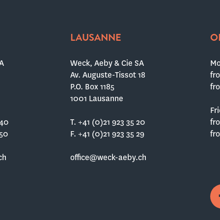
LAUSANNE
O
A
Weck, Aeby & Cie SA
Mo
Av. Auguste-Tissot 18
fr
P.O. Box 1185
fr
1001 Lausanne
Fr
 40
T. +41 (0)21 923 35 20
fr
 50
F. +41 (0)21 923 35 29
fr
ch
office@weck-aeby.ch