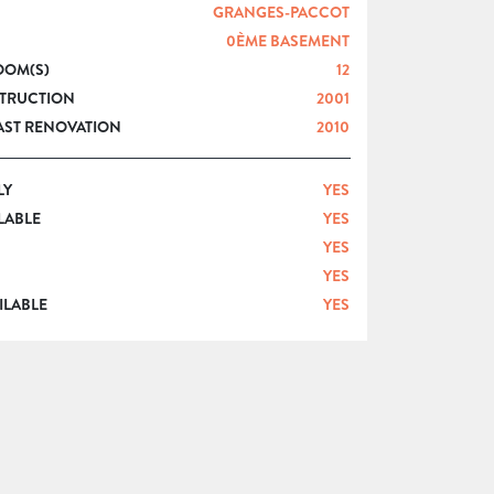
GRANGES-PACCOT
0ÈME BASEMENT
OOM(S)
12
STRUCTION
2001
LAST RENOVATION
2010
LY
YES
LABLE
YES
YES
YES
ILABLE
YES