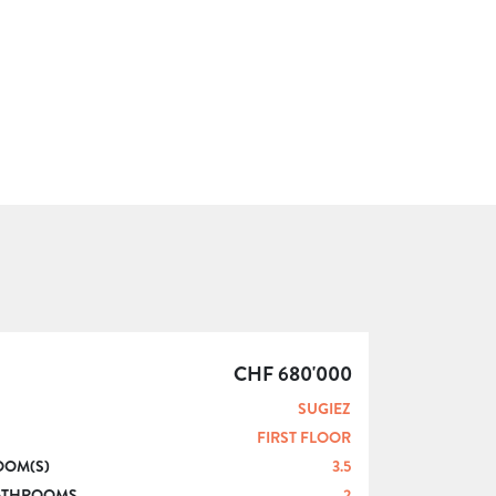
CHF 680'000
SUGIEZ
FIRST FLOOR
OOM(S)
3.5
ATHROOMS
2