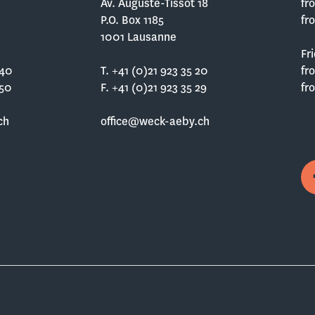
Av. Auguste-Tissot 18
fr
P.O. Box 1185
fr
1001 Lausanne
Fr
 40
T. +41 (0)21 923 35 20
fr
 50
F. +41 (0)21 923 35 29
fr
ch
office@weck-aeby.ch