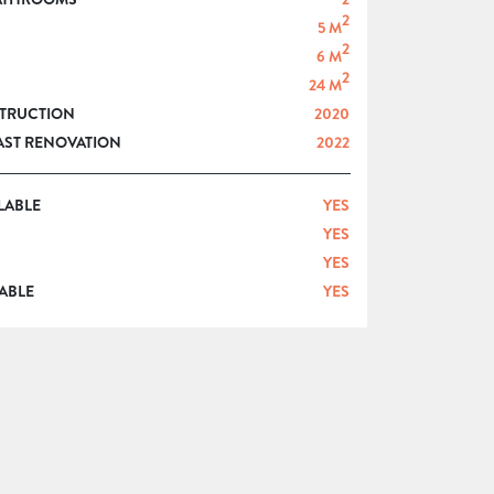
2
5 M
2
6 M
2
24 M
STRUCTION
2020
LAST RENOVATION
2022
LABLE
YES
YES
YES
ABLE
YES