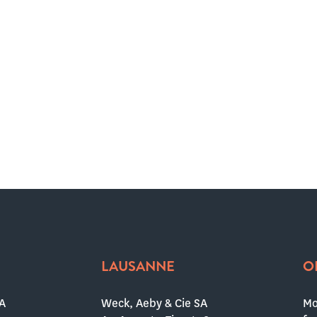
LAUSANNE
O
A
Weck, Aeby & Cie SA
Mo