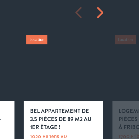
Location
Location
BEL APPARTEMENT DE
LOGEME
-
3.5 PIÈCES DE 89 M2 AU
PIÈCES
1ER ÉTAGE !
À FRIB
1020 Renens VD
1700 Fri