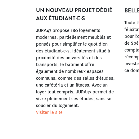
UN NOUVEAU PROJET DÉDIÉ
BELLE
AUX ÉTUDIANT·E·S
Toute l
félicit
JURA47 propose 180 logements
pour l’
modernes, partiellement meublés et
de Spéc
pensés pour simplifier le quotidien
comptab
des étudiant·e·s. Idéalement situé à
récomp
proximité des universités et des
investi
transports, le bâtiment offre
ce dom
également de nombreux espaces
communs, comme des salles d’études,
une cafétéria et un fitness. Avec un
loyer tout compris, JURA47 permet de
vivre pleinement ses études, sans se
soucier du logement.
Visiter le site