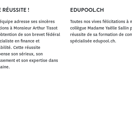
 RÉUSSITE !
EDUPOOL.CH
’équipe adresse ses sincères
Toutes nos vives félicitations à 
ations à Monsieur Arthur Tissot
collègue Madame Yaëlle Sallin p
obtention de son brevet fédéral
réussite de sa formation de co
ialiste en finance et
spécialisée edupool.ch.
ilité. Cette réussite
ense son sérieux, son
ssement et son expertise dans
aine.