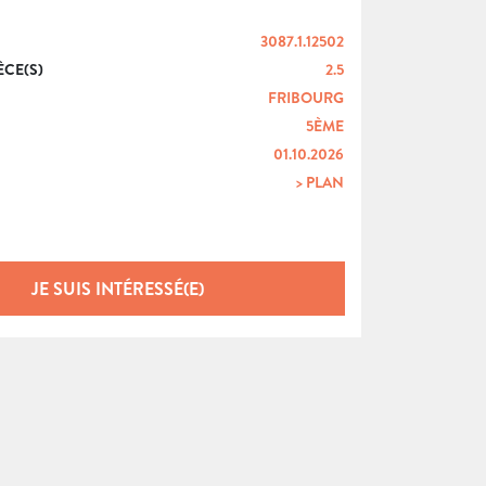
3087.1.12502
ÈCE(S)
2.5
FRIBOURG
5ÈME
01.10.2026
> PLAN
JE SUIS INTÉRESSÉ(E)