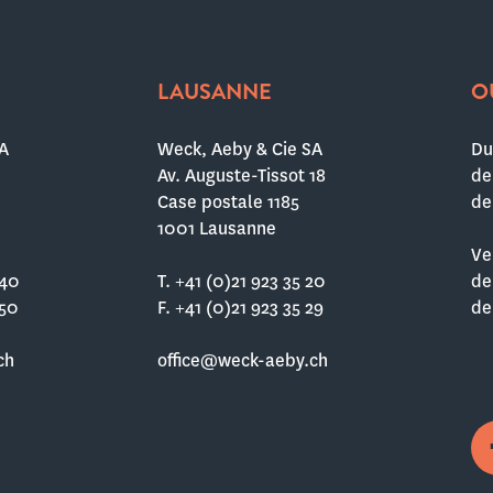
LAUSANNE
O
A
Weck, Aeby & Cie SA
Du
Av. Auguste-Tissot 18
de
Case postale 1185
de
1001 Lausanne
Ve
 40
T. +41 (0)21 923 35 20
de
 50
F. +41 (0)21 923 35 29
de
ch
office@weck-aeby.ch