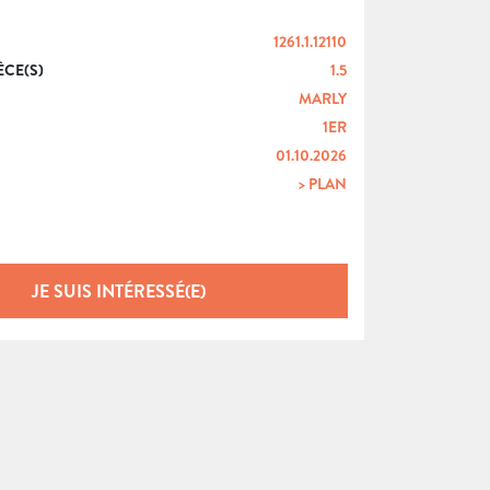
1261.1.12110
ÈCE(S)
1.5
MARLY
1ER
01.10.2026
> PLAN
JE SUIS INTÉRESSÉ(E)