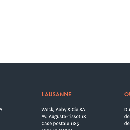
LAUSANNE
O
A
Weck, Aeby & Cie SA
Du
Av. Auguste-Tissot 18
de
Case postale 1185
de